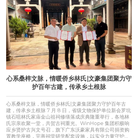
流
心系桑梓文脉，情暖侨乡林氏|文豪集团聚力守
护百年古建，传承乡土根脉
推
心系桑梓文脉，情暖侨乡林氏|文豪集团聚力守护百年古
借
江门
建，传承乡土根脉 7 月 8 日，省级文物保护单位新会罗坑
全
促
镇石咀林氏家庙金山祖祠修缮落成庆典隆重举行，各地林
商
司代
氏宗亲欢聚一堂，共贺古祠重光。WinHope 集团积极响
W
相
应乡贤护古兴文号召，旗下广东沃豪家具有限公司捐资购
联
、
置教学座椅，完善祠堂研学配套设施，以实业力量守护本
非