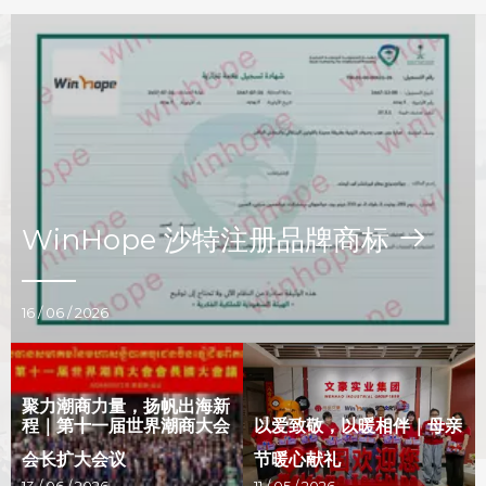
WinHope 沙特注册品牌商标
16 / 06 / 2026
聚力潮商力量，扬帆出海新
程｜第十一届世界潮商大会
以爱致敬，以暖相伴｜母亲
会长扩大会议
节暖心献礼