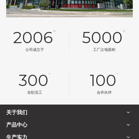
2006
w
5000
㎡
公司成立于
工厂占地面积
300
+
100
+
在职员工
合作伙伴
关于我们
产品中心
生产实力