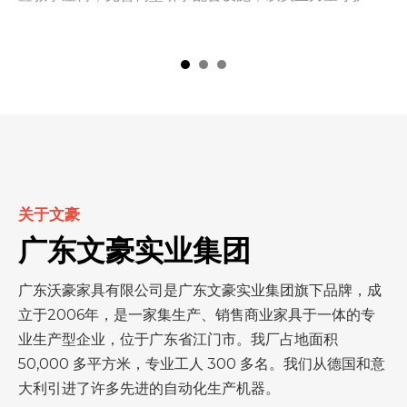
，
土文脉、传承五邑乡愁家风。石咀林氏家庙为广东省文物
辖
团
保护单位，主祠占地 1471 平方米，附属金山祖祠建筑面积
跨
了
396 平方米，距今已有近三百年历史。祠内建筑工艺精
高
，
巧，留存古碑记载宗族千年历史，是承载林氏族人情感、
势
，
记录乡土历史的重要文化载体。长久以来，金山祖祠饱受
台
污水浸泡、地基渗水问题困
场
关于文豪
广东文豪实业集团
广东沃豪家具有限公司是广东文豪实业集团旗下品牌，成
立于2006年，是一家集生产、销售商业家具于一体的专
业生产型企业，位于广东省江门市。我厂占地面积
50,000 多平方米，专业工人 300 多名。我们从德国和意
大利引进了许多先进的自动化生产机器。