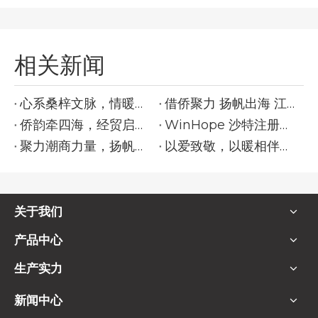
相关新闻
心系桑梓文脉，情暖侨乡林氏|文豪集团聚力守护百年古建，传承乡土根脉
借侨聚力 扬帆出海 江海区企业出海专题分享交流会
侨韵牵四海，经贸启新程｜江门侨商经贸交流座谈会
WinHope 沙特注册品牌商标
聚力潮商力量，扬帆出海新程｜第十一届世界潮商大会会长扩大会议
以爱致敬，以暖相伴｜母亲节暖心献礼
关于我们
产品中心
生产实力
新闻中心