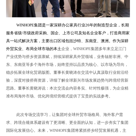
WINHOPE集团是一家深耕办公家具行业26年的制造型企业，长期
服务省级/市级政府采购、国企、上市公司及知名企业客户，打造商用家
具一站式解决方案，主要出口区域包括沙特、东南亚、澳洲。
作为深耕
外贸实业、布局全球市场的本土
企业，WINHOPE集团多年来立足江门
产业优势与侨乡资源禀赋，持续深耕家具外贸领域，业务辐射非洲、中
东、东南亚等多个海外市场，始终坚持以品质为核心、以市场为导向，
稳步拓展全球化贸易版图。董事长黄晓涛在交流中认真汲取行业前沿经
验，深度对接侨商资源，详细了解全球新兴市场发展趋势与跨境经营新
思路。董事长黄晓涛说：本次交流会内容务实、针对性极强，为企业精
准布局海外市场、优化跨境经营模式提供了宝贵的实战参考。
此次专场交流学习，让集团对全球外贸市场格局、海外客户需
求、跨境合规体系建设有了更清晰、更全面的认知，进一步夯实了集团
国际化发展信心。未来，WINHOPE集团将紧抓侨乡经贸发展机遇，主