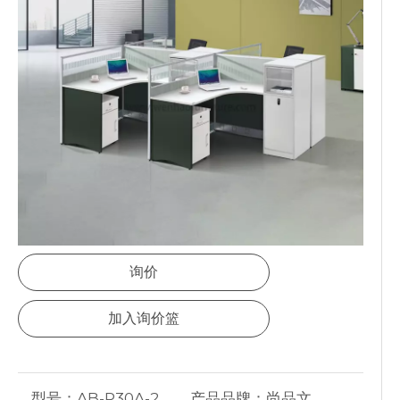
"现代简约、商务经典；
环保板材、美观耐用。"
AB-P30A-
尺寸：2830*2860*1100
2828C：
立方米：0.9
数量：
询价
加入询价篮
型号：
AB-P30A-2
产品品牌：
尚品文